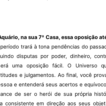
quário, na sua 7ª Casa, essa oposição até
período trará à tona pendências do passa
cluindo disputas por poder, dinheiro, con
será uma oposição fácil. O Universo q
itudes e julgamentos. Ao final, você prov
soa e entenderá seus acertos e equívocos
nce de ser o herói de sua própria hist
 consistente em direção aos seus objet